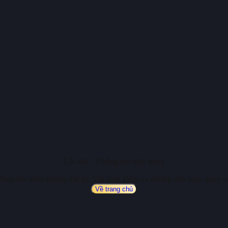
Lỗi 404 - Không tìm thấy trang
đang tìm kiếm không tồn tại. Vui lòng kiểm tra đường dẫn hoặc quay về
Về trang chủ